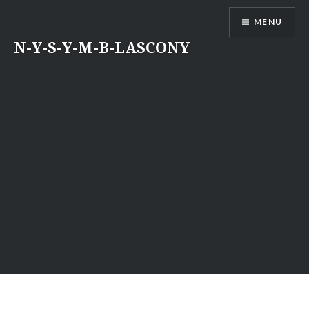
Aller
MENU
au
contenu
N-Y-S-Y-M-B-LASCONY