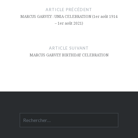
de
ARTICLE PRÉCÉDENT
l’article
MARCUS GARVEY : UNIA CELEBRATION (1er août 1914
– 1er août 2021)
ARTICLE SUIVANT
MARCUS GARVEY BIRTHDAY CELEBRATION
Rechercher :