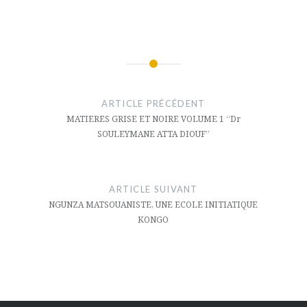
Navigation
de
ARTICLE PRÉCÉDENT
l’article
MATIERES GRISE ET NOIRE VOLUME 1 “Dr
SOULEYMANE ATTA DIOUF”
ARTICLE SUIVANT
NGUNZA MATSOUANISTE, UNE ECOLE INITIATIQUE
KONGO