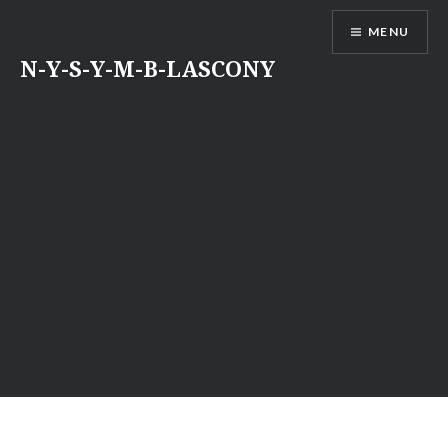
Aller
MENU
au
contenu
N-Y-S-Y-M-B-LASCONY