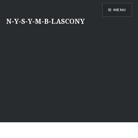
Aller
MENU
au
contenu
N-Y-S-Y-M-B-LASCONY