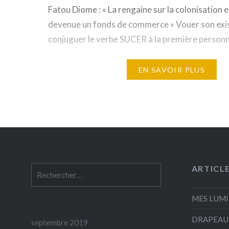
Fatou Diome : « La rengaine sur la colonisation e
devenue un fonds de commerce » Vouer son exi
conjuguer le verbe SUCER à la première personn
pour s’attirer la faveur des critiques littéraires.
souffrance de ses ANCETRES est une des voies 
EN SAVOIR PLUS
pourrait vous garantir un strapontin chez…
ARTICL
Rechercher :
MES LUMI
DRAPEAU 
septembre 2019