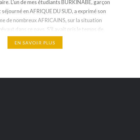
olaire. L’un de mes étudiants BURKINABE, garçon
ant séjourné en AFRIQUE DU SUD, a exprimé son
me de nombreux AFRICAINS, sur la situation
vaut dans ce pays. S’il avait pris le temps de
NSHIPS…
EN SAVOIR PLUS