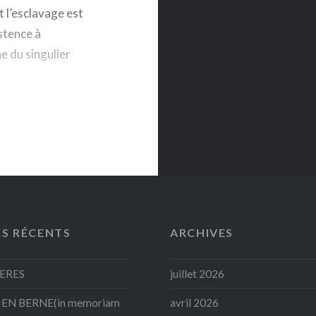
t l’esclavage est
stence à
e du singulier
 Cracher sur la
royales qui
ES RÉCENTS
ARCHIVES
ERES
juillet 2026
EN BERNE(in memoriam
avril 2026