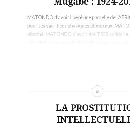
Mugabe : 1924-20
MATONDO d’avoir libéré une parcelle de l’
pour tes sacrifices physiques et moraux. MAT
obstiné. MATONDO d’avoir été TRES solidaire a
AUCUNE entreprise HUMAINE n’étant parfaite, 
poubelle tes passifs, que ceux du MATEBELAN
INDULGENCE. ENDA WA WUMA MFUMU.
LA PROSTITUTI
INTELLECTUEL