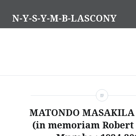
Aller
au
N-Y-S-Y-M-B-LASCONY
contenu
MATONDO MASAKILA
(in memoriam Robert 