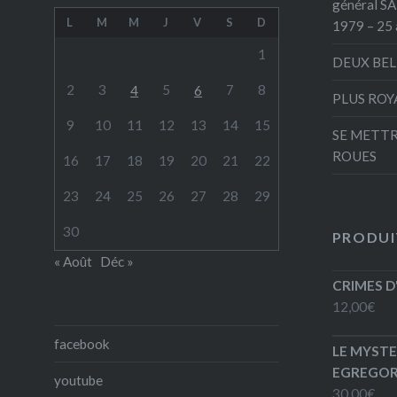
général S
L
M
M
J
V
S
D
1979 – 25 
1
DEUX BEL
2
3
5
7
8
4
6
PLUS ROY
9
10
11
12
13
14
15
SE METTR
ROUES
16
17
18
19
20
21
22
23
24
25
26
27
28
29
30
PRODUI
« Août
Déc »
CRIMES D
12,00
€
facebook
LE MYSTE
EGREGORE
youtube
30,00
€