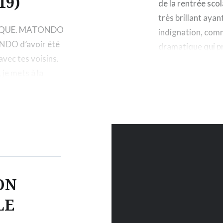
19)
de la rentrée sc
très brillant ay
AFRIQUE. MATONDO
indignation, com
ONDO d’avoir été
dramatique qui pré
vec tes voisins.
visiter les TOW
je mets à la
D pardonnent mon
ON
LE