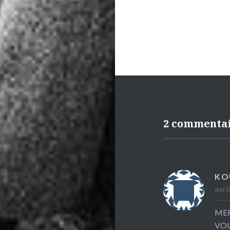
l’article
2 commenta
KO
avri
MER
VOU