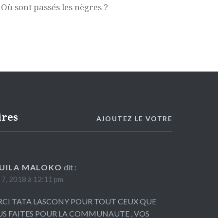
Où sont passés les nègres ?
ires
AJOUTEZ LE VOTRE
UILA MALOKO
dit :
l 7, 2018 à 12:11 pm
CI TATA LASCONY POUR TOUT CEUX QUE
S FAITES POUR LA COMMUNAUTE , VOS