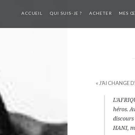
ACCUEIL
QUI SUIS-JE ?
ACHETER
MES 
« J’AI CHANGE D’
L’AFRIQU
héros. A
discours
HANI, mai