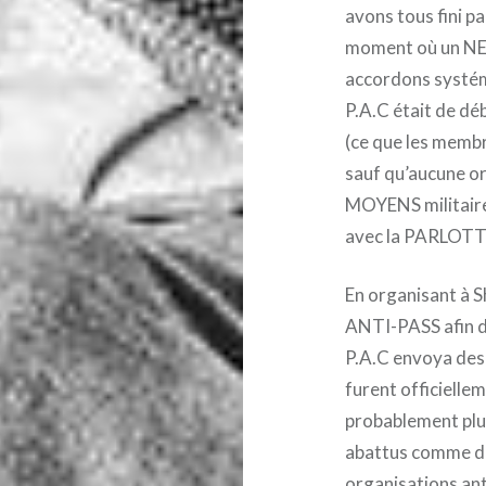
avons tous fini p
moment où un NEG
accordons systé
P.A.C était de d
(ce que les memb
sauf qu’aucune or
MOYENS militair
avec la PARLOTT
En organisant à S
ANTI-PASS afin d
P.A.C envoya des 
furent officiellem
probablement plu
abattus comme des
organisations an