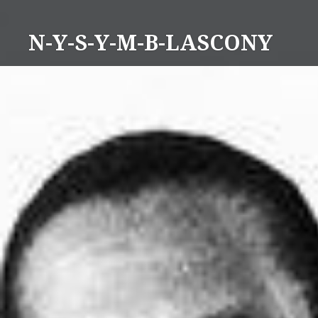
Aller
au
N-Y-S-Y-M-B-LASCONY
contenu