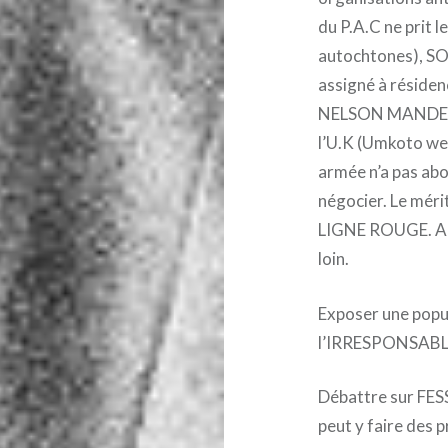
du P.A.C ne prit 
autochtones), SO
assigné à résiden
NELSON MANDELA
l’U.K (Umkoto we s
armée n’a pas abou
négocier. Le mérit
LIGNE ROUGE. A 
loin.
Exposer une popul
l’IRRESPONSABL
Débattre sur FE
peut y faire des p