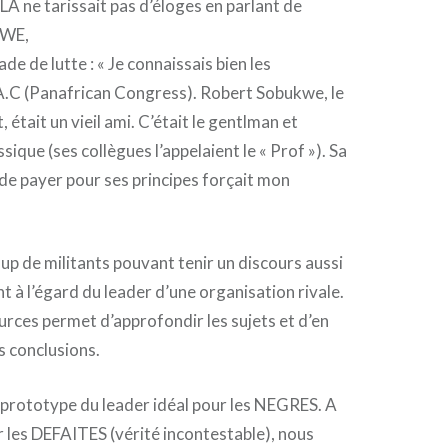
e tarissait pas d’éloges en parlant de
WE,
e de lutte : « Je connaissais bien les
A.C (Panafrican Congress). Robert Sobukwe, le
 était un vieil ami. C’était le gentlman et
ssique (ses collègues l’appelaient le « Prof »). Sa
de payer pour ses principes forçait mon
oup de militants pouvant tenir un discours aussi
t à l’égard du leader d’une organisation rivale.
ources permet d’approfondir les sujets et d’en
s conclusions.
rototype du leader idéal pour les NEGRES. A
 les DEFAITES (vérité incontestable), nous