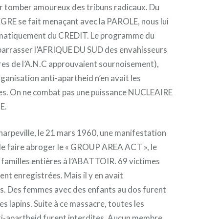
ar tomber amoureux des tribuns radicaux. Du
RE se fait menaçant avec la PAROLE, nous lui
matiquement du CREDIT. Le programme du
ébarrasser l’AFRIQUE DU SUD des envahisseurs
res de l’A.N.C approuvaient sournoisement),
ganisation anti-apartheid n’en avait les
es. On ne combat pas une puissance NUCLEAIRE
E.
harpeville, le 21 mars 1960, une manifestation
e faire abroger le « GROUP AREA ACT », le
familles entières à l’ABATTOIR. 69 victimes
ent enregistrées. Mais il y en avait
s. Des femmes avec des enfants au dos furent
 lapins. Suite à ce massacre, toutes les
ti-apartheid furent interdites. Aucun membre