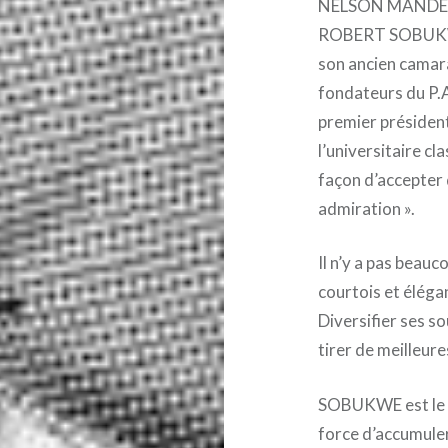
NELSON MANDELA n
ROBERT SOBUK
son ancien camarad
fondateurs du P.
premier président,
l’universitaire cla
façon d’accepter 
admiration ».
Il n’y a pas beauc
courtois et élégan
Diversifier ses s
tirer de meilleure
SOBUKWE est le p
force d’accumuler