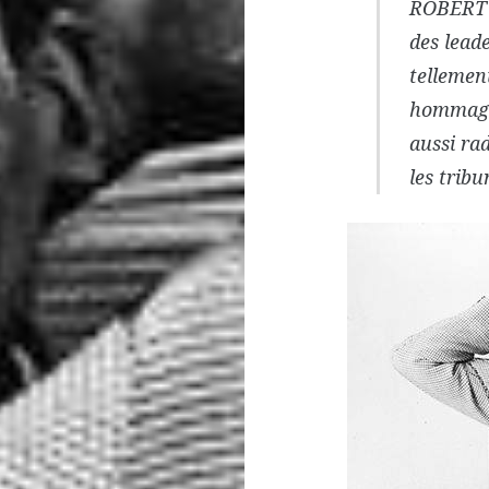
ROBERT 
des leade
tellemen
hommage 
aussi rad
les tribu