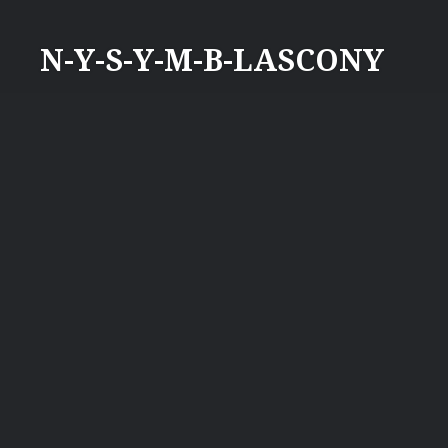
Aller
au
N-Y-S-Y-M-B-LASCONY
contenu