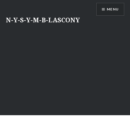
Aller
MENU
au
contenu
N-Y-S-Y-M-B-LASCONY