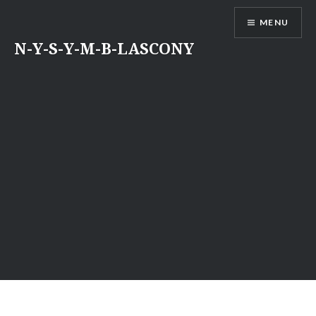
Aller
MENU
au
contenu
N-Y-S-Y-M-B-LASCONY