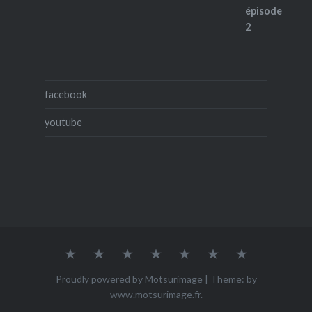
facebook
youtube
Accueil
Qui
ACHETER
Mes
Mes
Mes
Contact
suis-
œuvres
photos
vidéos
je
Proudly powered by Motsurimage
|
Theme: by
?
www.motsurimage.fr
.