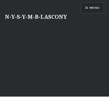
Aller
MENU
au
contenu
N-Y-S-Y-M-B-LASCONY