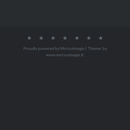
Accueil
Qui
ACHETER
Mes
Mes
Mes
Contact
suis-
œuvres
photos
vidéos
je
Proudly powered by Motsurimage
|
Theme: by
?
www.motsurimage.fr
.