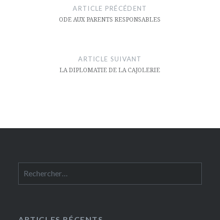
de
ARTICLE PRÉCÉDENT
l’article
ODE AUX PARENTS RESPONSABLES
ARTICLE SUIVANT
LA DIPLOMATIE DE LA CAJOLERIE
Rechercher :
ARTICLES RÉCENTS