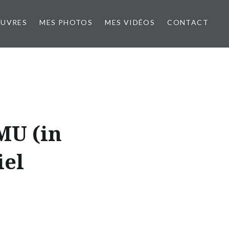
ŒUVRES
MES PHOTOS
MES VIDÉOS
CONTACT
U (in
el