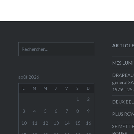
ARTICL
Rechercher :
MES LUMI
DRAPEAU 
août 2026
général S
L
M
M
J
V
S
D
1979 – 25 
1
2
DEUX BEL
3
4
5
6
7
8
9
PLUS ROY
10
11
12
13
14
15
16
SE METTR
ROUES