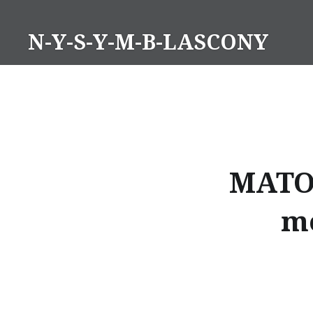
Aller
au
N-Y-S-Y-M-B-LASCONY
contenu
MATO
m