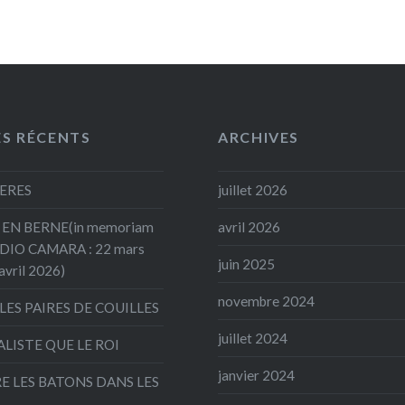
ES RÉCENTS
ARCHIVES
ERES
juillet 2026
EN BERNE(in memoriam
avril 2026
ADIO CAMARA : 22 mars
juin 2025
avril 2026)
novembre 2024
LES PAIRES DE COUILLES
juillet 2024
ALISTE QUE LE ROI
janvier 2024
E LES BATONS DANS LES