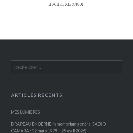
HOCHET KIBONGUI)
Rechercher :
ARTICLES RÉCENTS
MES LUMIERES
DRAPEAU EN BERNE(in memoriam général SADIO
CAMARA : 22 mars 1979 – 25 avril 2026)