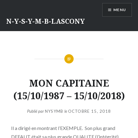
Aller
MENU
au
contenu
N-Y-S-Y-M-B-LASCONY
MON CAPITAINE
(15/10/1987 – 15/10/2018)
Publié par
NYSYMB
le
OCTOBRE 15, 2018
Il a dirigé en montrant l’EXEMPLE. Son plus grand
DEFAUT était sa plus grande QUALITE (l’intégrité).