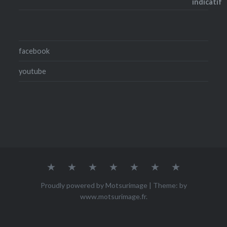
facebook
youtube
Accueil
Qui
ACHETER
Mes
Mes
Mes
Contact
suis-
œuvres
photos
vidéos
je
Proudly powered by Motsurimage
|
Theme: by
?
www.motsurimage.fr
.