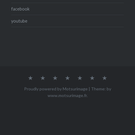
facebook
youtube
Accueil
Qui
ACHETER
Mes
Mes
Mes
Contact
suis-
œuvres
photos
vidéos
je
Proudly powered by Motsurimage
|
Theme: by
?
www.motsurimage.fr
.