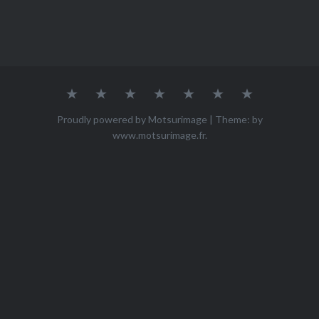
Accueil
Qui
ACHETER
Mes
Mes
Mes
Contact
suis-
œuvres
photos
vidéos
je
Proudly powered by Motsurimage
|
Theme: by
?
www.motsurimage.fr
.