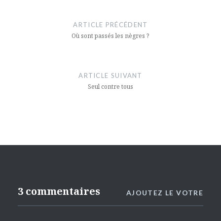
Navigation
de
ARTICLE PRÉCÉDENT
l’article
Où sont passés les nègres ?
ARTICLE SUIVANT
Seul contre tous
3 commentaires
AJOUTEZ LE VOTRE