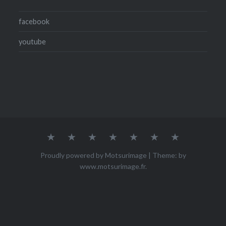
facebook
youtube
Accueil
Qui
ACHETER
Mes
Mes
Mes
Contact
suis-
œuvres
photos
vidéos
je
Proudly powered by Motsurimage
|
Theme: by
?
www.motsurimage.fr
.