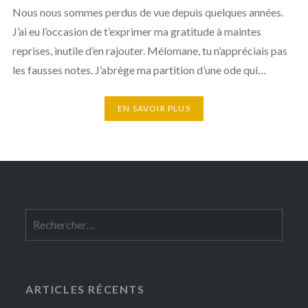
Nous nous sommes perdus de vue depuis quelques années.
J’ai eu l’occasion de t’exprimer ma gratitude à maintes
reprises, inutile d’en rajouter. Mélomane, tu n’appréciais pas
les fausses notes. J’abrège ma partition d’une ode qui…
EN SAVOIR PLUS
Rechercher :
ARTICLES RÉCENTS