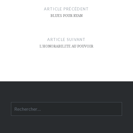
de
ARTICLE PRÉCÉDENT
l’article
BLUES POUR RYAN
ARTICLE SUIVANT
L’HONORABILITE AU POUVOIR
Rechercher :