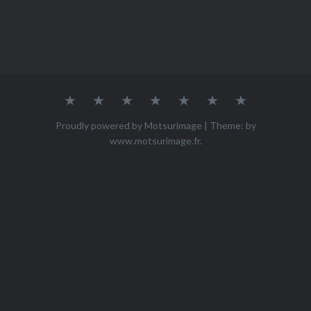
Accueil
Qui
ACHETER
Mes
Mes
Mes
Contact
suis-
œuvres
photos
vidéos
je
Proudly powered by Motsurimage
|
Theme: by
?
www.motsurimage.fr
.