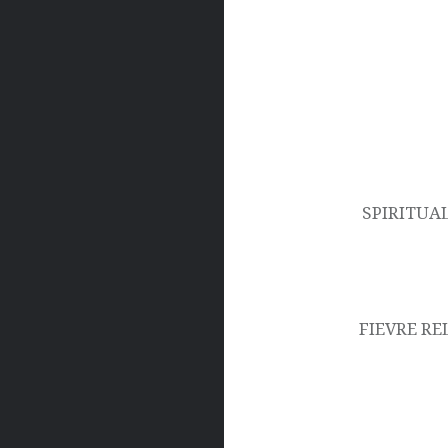
Navigation
de
l’article
SPIRITUAL
FIEVRE RE