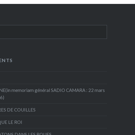
ENTS
(in memoriam général SADIO CAMARA : 22 mars
26)
RES DE COUILLES
QUE LE ROI
ATONS DANS LES ROUES