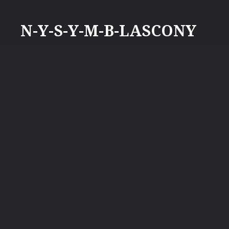
Aller
au
N-Y-S-Y-M-B-LASCONY
contenu