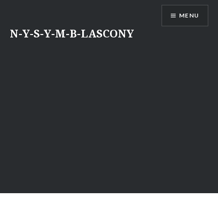
Aller
MENU
au
contenu
N-Y-S-Y-M-B-LASCONY