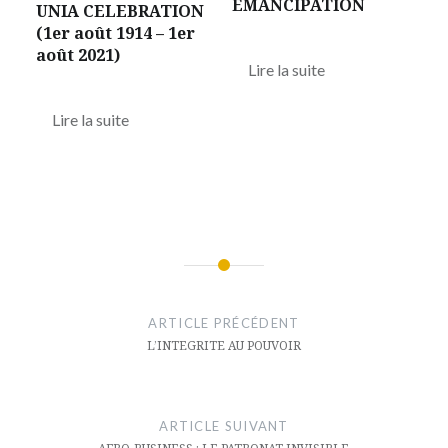
EMANCIPATION
UNIA CELEBRATION
(1er août 1914 – 1er
août 2021)
Lire la suite
Lire la suite
Navigation
de
ARTICLE PRÉCÉDENT
l’article
L’INTEGRITE AU POUVOIR
ARTICLE SUIVANT