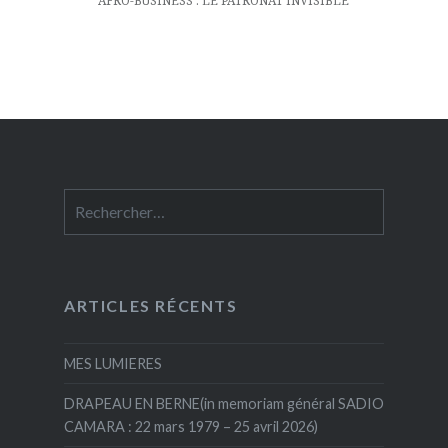
AFRO-BUSINESS : LE PATRONAT INVISIBLE
Rechercher :
ARTICLES RÉCENTS
MES LUMIERES
DRAPEAU EN BERNE(in memoriam général SADIO
CAMARA : 22 mars 1979 – 25 avril 2026)