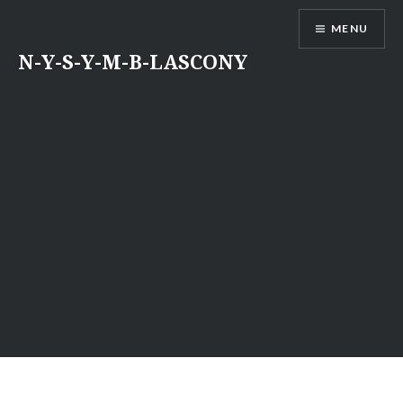
Aller
MENU
au
contenu
N-Y-S-Y-M-B-LASCONY