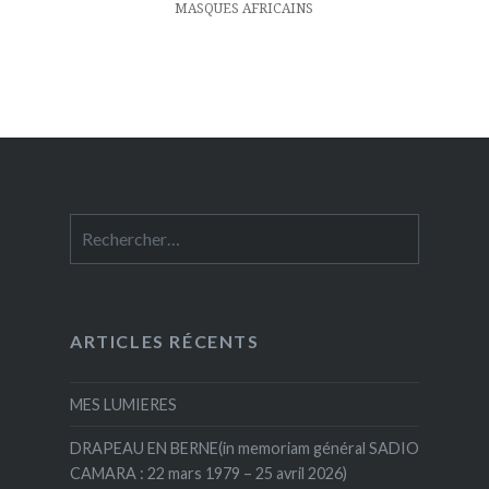
MASQUES AFRICAINS
Rechercher :
ARTICLES RÉCENTS
MES LUMIERES
DRAPEAU EN BERNE(in memoriam général SADIO
CAMARA : 22 mars 1979 – 25 avril 2026)