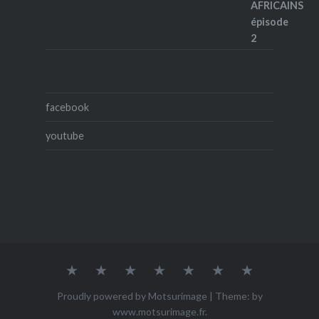
facebook
youtube
Accueil
Qui
ACHETER
Mes
Mes
Mes
Contact
suis-
œuvres
photos
vidéos
je
Proudly powered by Motsurimage
|
Theme: by
?
www.motsurimage.fr
.