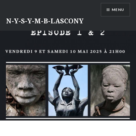
Aller
MENU
au
contenu
N-Y-S-Y-M-B-LASCONY