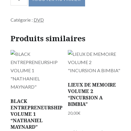
de
LIEUX
Catégorie :
DVD
DE
MEMOIRE
Produits similaires
VOLUME
II
"INCURSION
A
BIMBIA"
LIEUX DE MEMOIRE
VOLUME 2
“INCURSION A
BLACK
BIMBIA”
ENTREPRENEURSHIP
20,00
€
VOLUME 1
“NATHANIEL
MAYNARD”