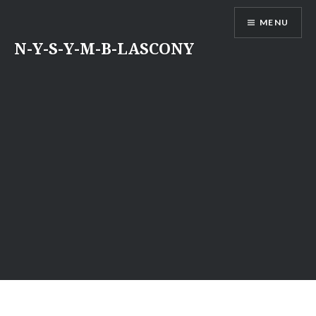
Aller
MENU
au
contenu
N-Y-S-Y-M-B-LASCONY