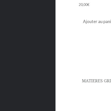
20,00
€
Ajouter au pan
Navigation
de
l’article
MATIERES GRI