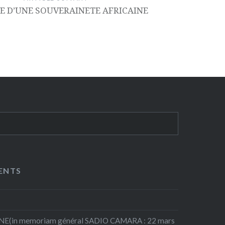
E D’UNE SOUVERAINETE AFRICAINE
ENTS
(in memoriam général SADIO CAMARA : 22 mars