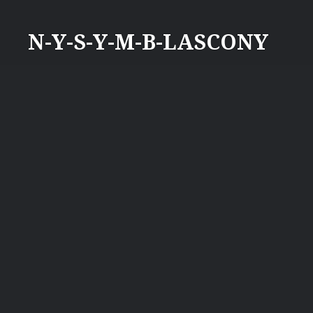
Aller
au
N-Y-S-Y-M-B-LASCONY
contenu