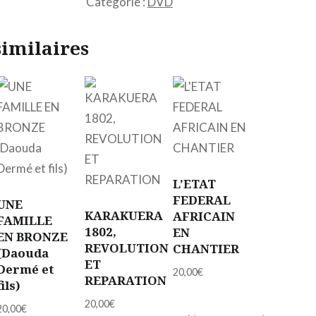
Catégorie :
DVD
L'IMAGE
DU
similaires
NOIR
L’ETAT
FEDERAL
UNE
KARAKUERA
AFRICAIN
FAMILLE
1802,
EN
EN BRONZE
REVOLUTION
CHANTIER
(Daouda
ET
Dermé et
20,00
€
REPARATION
fils)
20,00
€
20,00
€