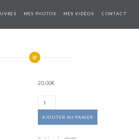
ŒUVRES
MES PHOTOS
MES VIDÉOS
CONTACT
20,00
€
quantité
de
LE
AJOUTER AU PANIER
DEFICIT
DE