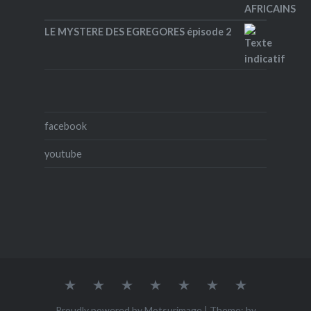
LE MYSTERE DES EGREGORES épisode 2
facebook
youtube
Accueil
Qui
ACHETER
Mes
Mes
Mes
Contact
suis-
œuvres
photos
vidéos
je
Proudly powered by Motsurimage
|
Theme: by