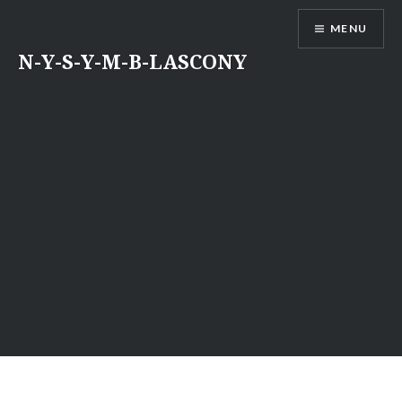
Aller
MENU
au
contenu
N-Y-S-Y-M-B-LASCONY