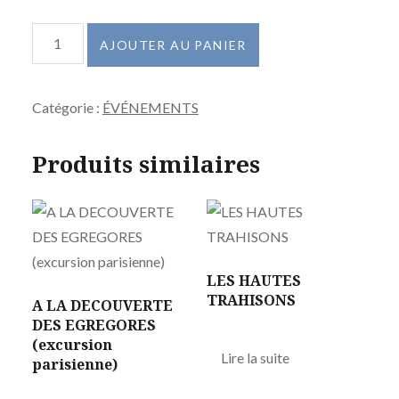
quantité
AJOUTER AU PANIER
de
LA
Catégorie :
ÉVÉNEMENTS
NEGRAILLE,
EMBRYON
Produits similaires
D'UN
LARBINISME
CHRONIQUE
Episode
1
LES HAUTES
TRAHISONS
A LA DECOUVERTE
DES EGREGORES
(excursion
Lire la suite
parisienne)