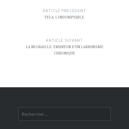
de
ARTICLE PRÉCÉDENT
l’article
FELA, L’INDOMPTABLE
ARTICLE SUIVANT
LA NEGRAILLE, EMBRYON D’UN LARBINISME
CHRONIQUE
Rechercher :