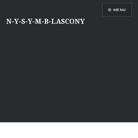
Aller
MENU
au
contenu
N-Y-S-Y-M-B-LASCONY