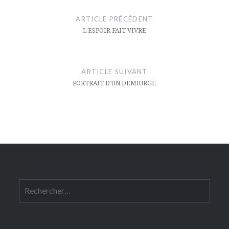
de
ARTICLE PRÉCÉDENT
l’article
L’ESPOIR FAIT VIVRE
ARTICLE SUIVANT
PORTRAIT D’UN DEMIURGE
Rechercher :