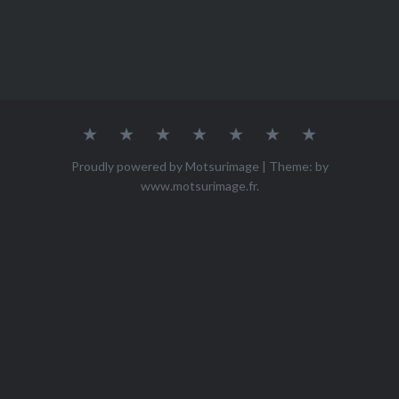
Accueil
Qui
ACHETER
Mes
Mes
Mes
Contact
suis-
œuvres
photos
vidéos
je
Proudly powered by Motsurimage
|
Theme: by
?
www.motsurimage.fr
.