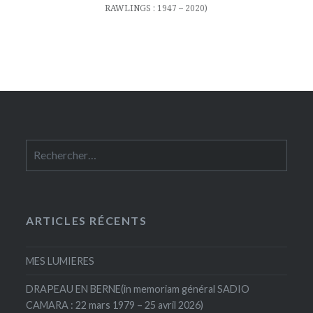
RAWLINGS : 1947 – 2020)
Rechercher :
ARTICLES RÉCENTS
MES LUMIERES
DRAPEAU EN BERNE(in memoriam général SADIO
CAMARA : 22 mars 1979 – 25 avril 2026)