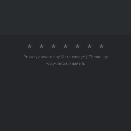
Accueil
Qui
ACHETER
Mes
Mes
Mes
Contact
suis-
œuvres
photos
vidéos
je
Proudly powered by Motsurimage
|
Theme: by
?
www.motsurimage.fr
.