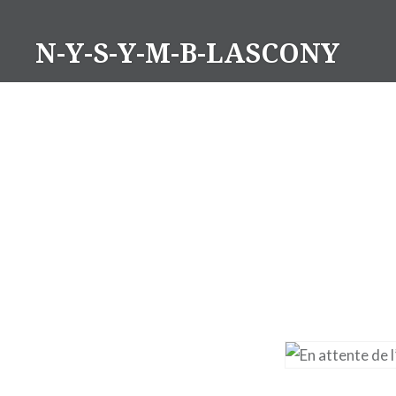
Aller
au
N-Y-S-Y-M-B-LASCONY
contenu