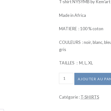
T-shirt NYSYMB by Kem’art
Made in Africa
MATIERE : 100 % coton
COULEURS : noir, blanc, bleu
gris
TAILLES : M, L, XL
quantité
AJOUTER AU PA
de
T-
Catégorie :
T-SHIRTS
SHIRTS