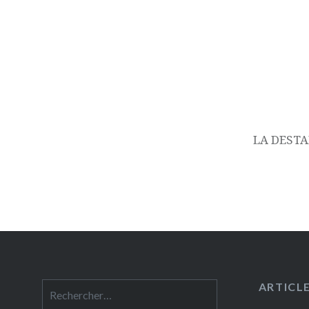
Navigation
de
l’article
LA DESTA
ARTICL
Rechercher :