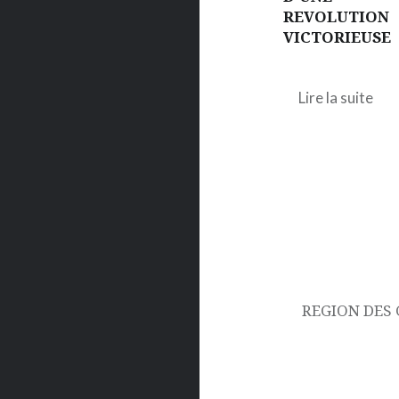
REVOLUTION
VICTORIEUSE
Lire la suite
Navigation
de
l’article
REGION DES