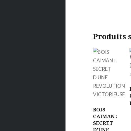
Produits 
BOIS
CAIMAN :
SECRET
D’UNE