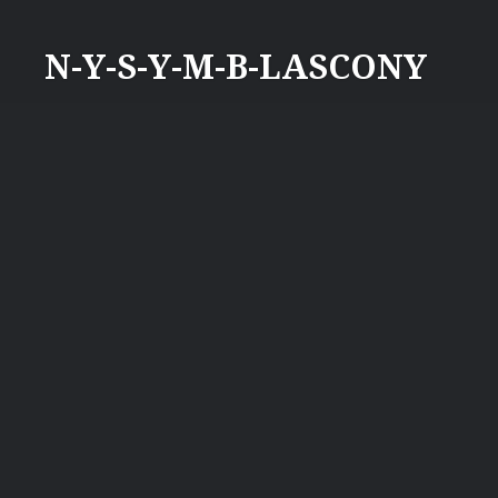
Aller
au
N-Y-S-Y-M-B-LASCONY
contenu