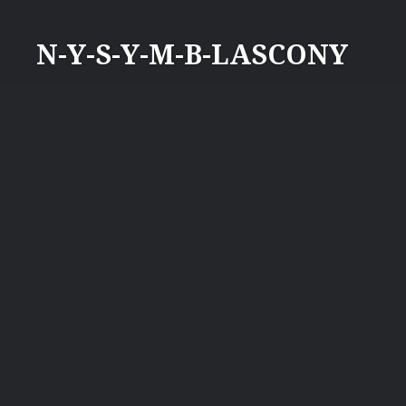
Aller
au
N-Y-S-Y-M-B-LASCONY
contenu