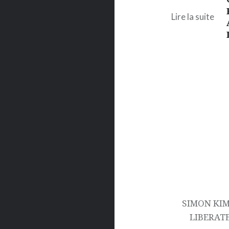
Lire la suite
Navigation
de
l’article
SIMON KIM
LIBERATE