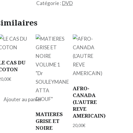
Catégorie :
DVD
NOIR
VOL.
similaires
3
"Pr
KIFLE
SELASSIE
BESEAT"
LE CAS DU
COTON
20,00
€
AFRO-
CANADA
Ajouter au panier
(L’AUTRE
REVE
MATIERES
AMERICAIN)
GRISE ET
20,00
€
NOIRE