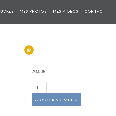
ŒUVRES
MES PHOTOS
MES VIDÉOS
CONTACT
20,00
€
quantité
de
MATIERES
AJOUTER AU PANIER
GRISE
ET