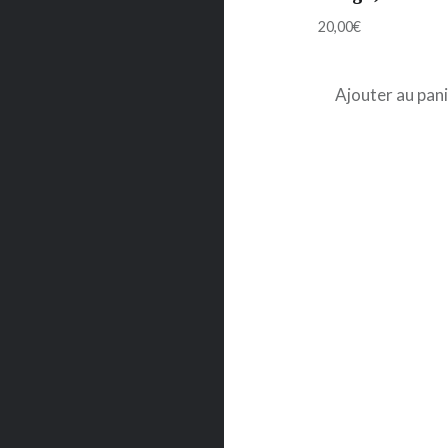
20,00
€
Ajouter au pan
Navigation
de
l’article