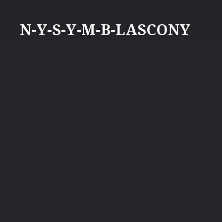
Aller
au
N-Y-S-Y-M-B-LASCONY
contenu