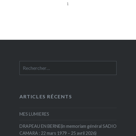
1
Rechercher :
ARTICLES RÉCENTS
MES LUMIERES
DRAPEAU EN BERNE(in memoriam général SADIO
CAMARA : 22 mars 1979 – 25 avril 2026)