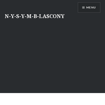
Aller
MENU
au
contenu
N-Y-S-Y-M-B-LASCONY