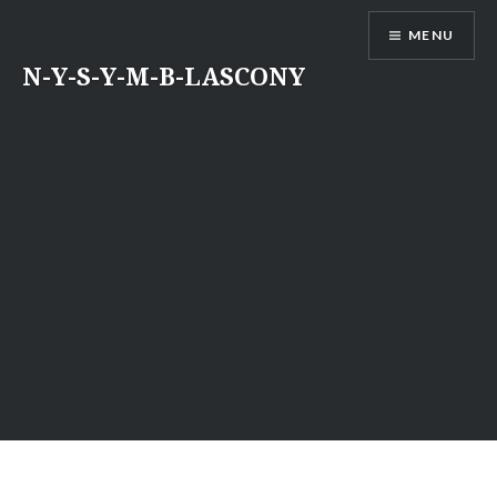
Aller
MENU
au
contenu
N-Y-S-Y-M-B-LASCONY