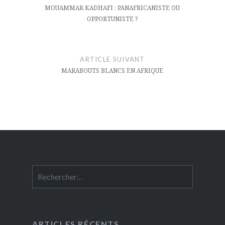
l’article
MOUAMMAR KADHAFI : PANAFRICANISTE OU
OPPORTUNISTE ?
ARTICLE SUIVANT
MARABOUTS BLANCS EN AFRIQUE
Rechercher :
ARTICLES RÉCENTS