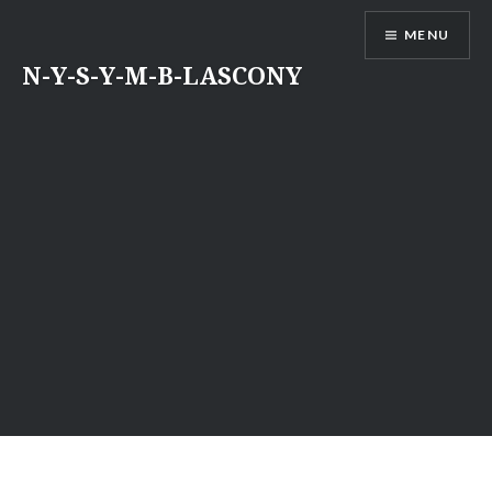
Aller
MENU
au
contenu
N-Y-S-Y-M-B-LASCONY