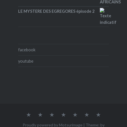
LE MYSTERE DES EGREGORES épisode 2
facebook
youtube
Accueil
Qui
ACHETER
Mes
Mes
Mes
Contact
suis-
œuvres
photos
vidéos
je
Proudly powered by Motsurimage
|
Theme: by