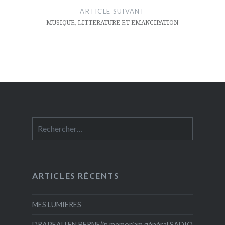
ARTICLE SUIVANT
MUSIQUE, LITTERATURE ET EMANCIPATION
Rechercher :
ARTICLES RÉCENTS
MES LUMIERES
DRAPEAU EN BERNE(in memoriam général SADIO