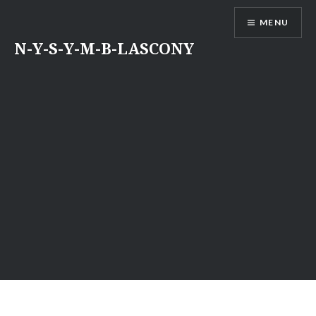
Aller
MENU
au
contenu
N-Y-S-Y-M-B-LASCONY