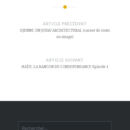
Navigation
de
ARTICLE PRÉCÉDENT
l’article
DJENNE, UN JOYAU ARCHITECTURAL (carnet de route
en image)
ARTICLE SUIVANT
HAÏTI, LA RANCON DE L’INDEPENDANCE Episode 1
Rechercher :