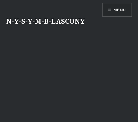
Aller
MENU
au
contenu
N-Y-S-Y-M-B-LASCONY