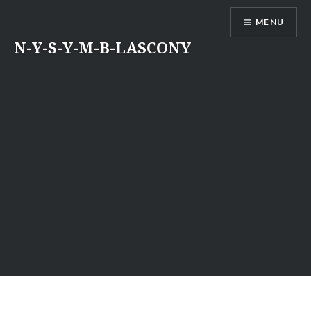
Aller
MENU
au
contenu
N-Y-S-Y-M-B-LASCONY