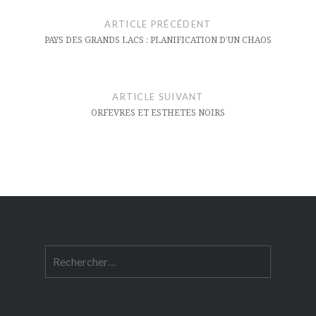
de
ARTICLE PRÉCÉDENT
l’article
PAYS DES GRANDS LACS : PLANIFICATION D’UN CHAOS
ARTICLE SUIVANT
ORFEVRES ET ESTHETES NOIRS
Rechercher :