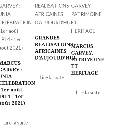
GRANDES
REALISATIONS
MARCUS
AFRICAINES
GARVEY,
D’AUJOURD’HUI
PATRIMOINE
MARCUS
ET
GARVEY :
HERITAGE
UNIA
Lire la suite
CELEBRATION
(1er août
Lire la suite
1914 – 1er
août 2021)
Lire la suite