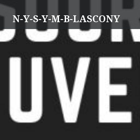
Aller
au
N-Y-S-Y-M-B-LASCONY
contenu