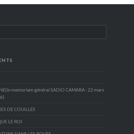
ENTS
(in memoriam général SADIO CAMARA : 22 mars
26)
RES DE COUILLES
QUE LE ROI
ATONS DANS LES ROUES