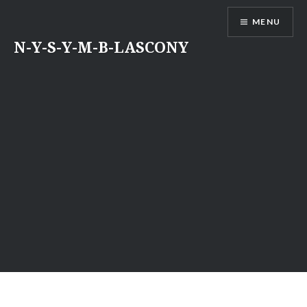
Aller
MENU
au
contenu
N-Y-S-Y-M-B-LASCONY