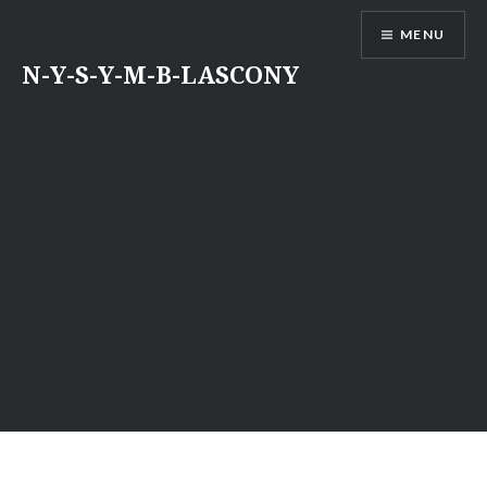
Aller
MENU
au
contenu
N-Y-S-Y-M-B-LASCONY